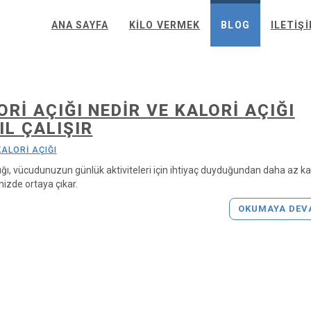
ANA SAYFA
KILO VERMEK
BLOG
ILETIŞ
ORI AÇIĞI NEDIR VE KALORI AÇIĞI
IL ÇALIŞIR
KALORİ AÇIĞI
çığı, vücudunuzun günlük aktiviteleri için ihtiyaç duyduğundan daha az ka
nizde ortaya çıkar.
OKUMAYA DEV