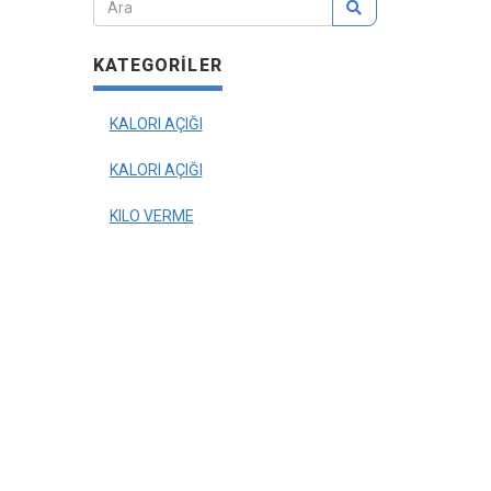
KATEGORILER
KALORI AÇIĞI
KALORI AÇIĞI
KILO VERME
KILO-KAYBI
YIYECEK-SORULARI
ETIŞIM
OODINSCOPE
GA