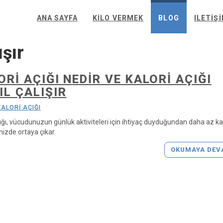
ANA SAYFA
KILO VERMEK
BLOG
ILETIŞ
ışır
ORI AÇIĞI NEDIR VE KALORI AÇIĞI
IL ÇALIŞIR
KALORİ AÇIĞI
çığı, vücudunuzun günlük aktiviteleri için ihtiyaç duyduğundan daha az ka
nizde ortaya çıkar.
OKUMAYA DEV