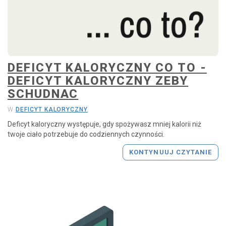
P
r
z
e
j
d
ź
DEFICYT KALORYCZNY CO TO -
d
DEFICYT KALORYCZNY ZEBY
o
SCHUDNAC
s
t
W
DEFICYT KALORYCZNY
r
Deficyt kaloryczny występuje, gdy spożywasz mniej kalorii niż
o
twoje ciało potrzebuje do codziennych czynności.
n
y
KONTYNUUJ CZYTANIE
g
ł
ó
w
n
e
j