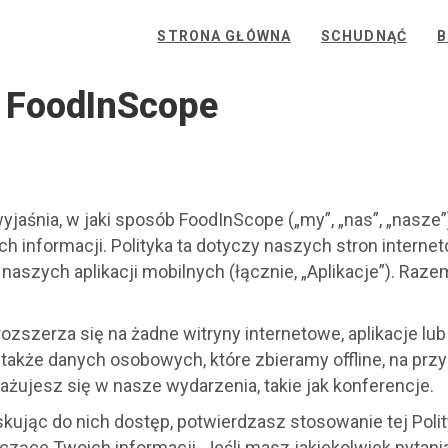
STRONA GŁÓWNA
SCHUDNĄĆ
B
i FoodInScope
wyjaśnia, w jaki sposób FoodInScope („my”, „nas”, „nasze”
ch informacji. Polityka ta dotyczy naszych stron inter
z naszych aplikacji mobilnych (łącznie, „Aplikacje”). Raze
 rozszerza się na żadne witryny internetowe, aplikacje lu
także danych osobowych, które zbieramy offline, na przyk
ażujesz się w nasze wydarzenia, takie jak konferencje.
kując do nich dostęp, potwierdzasz stosowanie tej Polit
yczące Twoich informacji. Jeśli masz jakiekolwiek pytan