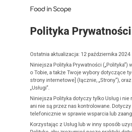
P
o
l
i
Polityka Prywatnośc
t
y
k
a
P
Ostatnia aktualizacja: 12 października 2024
r
y
Niniejsza Polityka Prywatności („Polityka”) 
w
o Tobie, a także Twoje wybory dotyczące ty
a
strony internetowe] (łącznie, „Strony”), ora
t
„Usługi”.
n
o
Niniejsza Polityka dotyczy tylko Usług i nie
ś
c
ani nie są przez nas kontrolowane. Dotyczy 
i
telefonicznie w sprawie wsparcia lub zaang
F
o
Korzystając z Usług lub w inny sposób uzys
o
Politykę, aby zrozumieć nasze praktyki dot