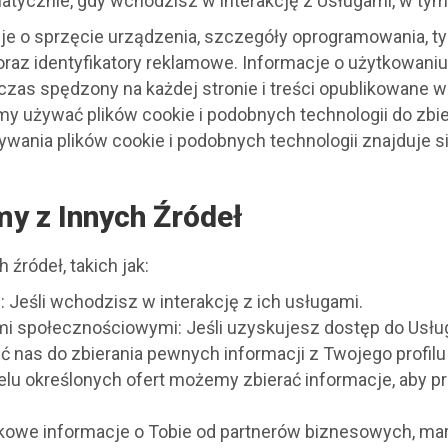
atycznie, gdy wchodzisz w interakcję z Usługami, w tym
je o sprzęcie urządzenia, szczegóły oprogramowania, typ 
oraz identyfikatory reklamowe. Informacje o użytkowaniu
i, czas spędzony na każdej stronie i treści opublikowane 
y używać plików cookie i podobnych technologii do zbie
wania plików cookie i podobnych technologii znajduje si
my z Innych Źródeł
źródeł, takich jak:
: Jeśli wchodzisz w interakcję z ich usługami.
iami społecznościowymi: Jeśli uzyskujesz dostęp do Usł
ć nas do zbierania pewnych informacji z Twojego profilu
elu określonych ofert możemy zbierać informacje, aby 
kowe informacje o Tobie od partnerów biznesowych, ma