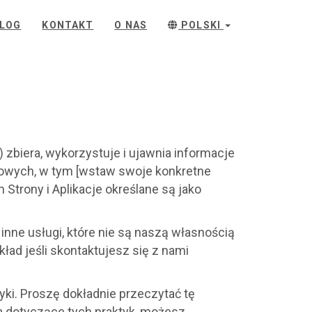
LOG
KONTAKT
O NAS
POLSKI
) zbiera, wykorzystuje i ujawnia informacje
netowych, w tym [wstaw swoje konkretne
m Strony i Aplikacje określane są jako
b inne usługi, które nie są naszą własnością
ład jeśli skontaktujesz się z nami
yki. Proszę dokładnie przeczytać tę
ia dotyczące tych praktyk, możesz