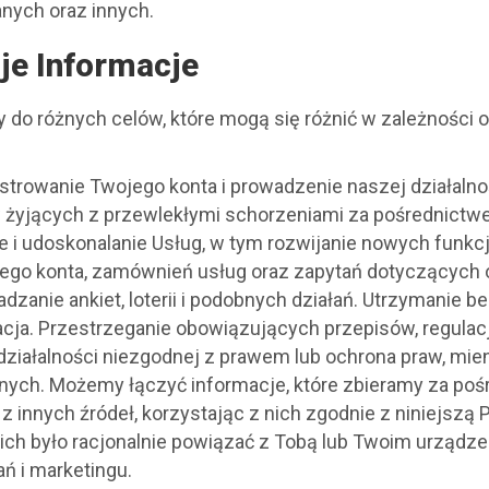
anych oraz innych.
je Informacje
o różnych celów, które mogą się różnić w zależności od 
estrowanie Twojego konta i prowadzenie naszej działalno
żyjących z przewlekłymi schorzeniami za pośrednictwem
 i udoskonalanie Usług, w tym rozwijanie nowych funkcj
go konta, zamównień usług oraz zapytań dotyczących ob
dzanie ankiet, loterii i podobnych działań. Utrzymanie
acja. Przestrzeganie obowiązujących przepisów, regula
ziałalności niezgodnej z prawem lub ochrona praw, mie
nych. Możemy łączyć informacje, które zbieramy za po
 innych źródeł, korzystając z nich zgodnie z niniejszą 
 ich było racjonalnie powiązać z Tobą lub Twoim urząd
ń i marketingu.