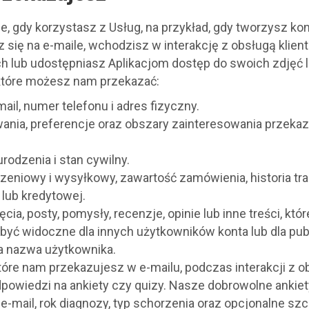
, gdy korzystasz z Usług, na przykład, gdy tworzysz kon
się na e-maile, wchodzisz w interakcję z obsługą klienta
h lub udostępniasz Aplikacjom dostęp do swoich zdjęć lu
 które możesz nam przekazać:
ail, numer telefonu i adres fizyczny.
ania, preferencje oraz obszary zainteresowania przekaz
rodzenia i stan cywilny.
zeniowy i wysyłkowy, zawartość zamówienia, historia tra
lub kredytowej.
ia, posty, pomysły, recenzje, opinie lub inne treści, kt
być widoczne dla innych użytkowników konta lub dla pub
ja nazwa użytkownika.
óre nam przekazujesz w e-mailu, podczas interakcji z ob
owiedzi na ankiety czy quizy. Nasze dobrowolne ankiety
e-mail, rok diagnozy, typ schorzenia oraz opcjonalne s