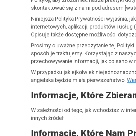
d
skontaktować się z nami pod adresem [wsta
I
n
Niniejsza Polityka Prywatności wyjaśnia, 
S
internetowych, aplikacji, produktów i usług (
c
o
Opisuje także dostępne możliwości dotycząc
p
Prosimy o uważne przeczytanie tej Polityki
e
-
sposób je traktujemy. Korzystając z naszych
P
przechowywanie informacji, jak opisano w
r
z
W przypadku jakiejkolwiek niejednoznaczn
e
angielska będzie miała pierwszeństwo.
Wer
j
d
Informacje, Które Zbier
ź
d
o
W zależności od tego, jak wchodzisz w inte
s
innych źródeł.
t
r
o
Informacje, Które Nam P