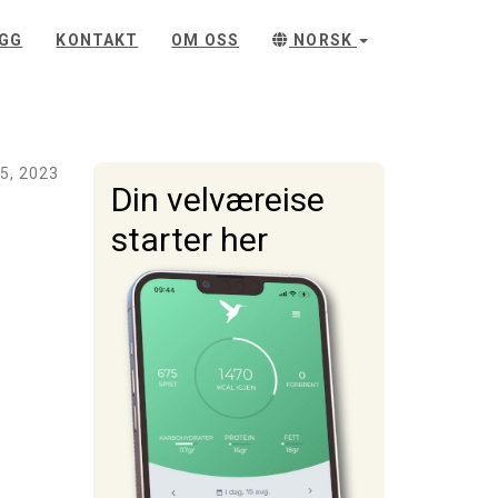
GG
KONTAKT
OM OSS
NORSK
5, 2023
Din velværeise
starter her