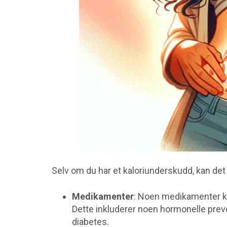
t
s
i
d
e
n
Selv om du har et kaloriunderskudd, kan det
Medikamenter
: Noen medikamenter kan
Dette inkluderer noen hormonelle preve
diabetes.