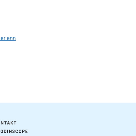
mer enn
ONTAKT
OODINSCOPE