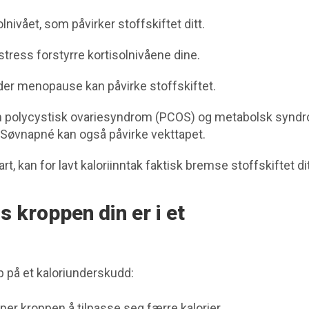
olnivået, som påvirker stoffskiftet ditt.
tress forstyrre kortisolnivåene dine.
der menopause kan påvirke stoffskiftet.
om polycystisk ovariesyndrom (PCOS) og metabolsk synd
. Søvnapné kan også påvirke vekttapet.
art, kan for lavt kaloriinntak faktisk bremse stoffskiftet dit
s kroppen din er i et
 på et kaloriunderskudd:
lper kroppen å tilpasse seg færre kalorier.