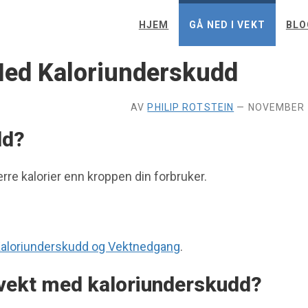
HJEM
GÅ NED I VEKT
BLO
Med Kaloriunderskudd
AV
PHILIP ROTSTEIN
—
NOVEMBER 
dd?
rre kalorier enn kroppen din forbruker.
aloriunderskudd og Vektnedgang
.
i vekt med kaloriunderskudd?