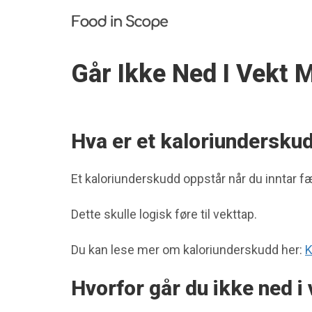
G
å
r
I
Går Ikke Ned I Vekt 
k
k
e
N
e
Hva er et kaloriundersku
d
I
V
Et kaloriunderskudd oppstår når du inntar fæ
e
k
t
Dette skulle logisk føre til vekttap.
M
e
d
Du kan lese mer om kaloriunderskudd her:
K
K
a
Hvorfor går du ikke ned 
l
o