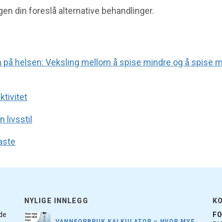
gen din foreslå alternative behandlinger.
on på helsen: Veksling mellom å spise mindre og å spise 
tivitet
n livsstil
aste
NYLIGE INNLEGG
K
ede
F
VANNFORBRUK KALKULATOR – HVOR MYE