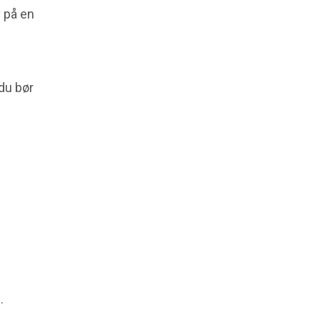
v på en
du bør
.