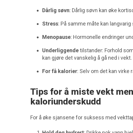
Dårlig søvn
: Dårlig søvn kan øke kortis
Stress
: På samme måte kan langvarig s
Menopause
: Hormonelle endringer un
Underliggende
tilstander: Forhold s
kan gjøre det vanskelig å gå ned i vekt
For få kalorier
: Selv om det kan virke r
Tips for å miste vekt men
kaloriunderskudd
For å øke sjansene for suksess med vekttap
Hold deg hydrert
: Drikke nok vann hje