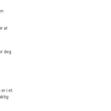
en
r at
or deg.
er i et
aktig