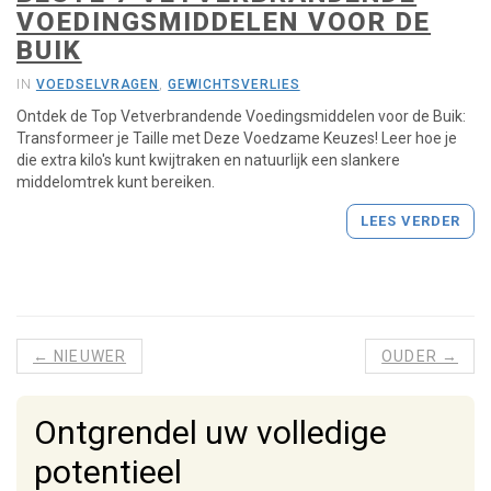
V
VOEDINGSMIDDELEN VOOR DE
o
BUIK
o
r
IN
VOEDSELVRAGEN
,
GEWICHTSVERLIES
D
Ontdek de Top Vetverbrandende Voedingsmiddelen voor de Buik:
e
Transformeer je Taille met Deze Voedzame Keuzes! Leer hoe je
B
die extra kilo's kunt kwijtraken en natuurlijk een slankere
u
middelomtrek kunt bereiken.
i
k
LEES VERDER
-
G
a
n
a
a
← NIEUWER
OUDER →
r
s
t
Ontgrendel uw volledige
a
r
potentieel
t