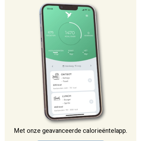
p
a
g
i
n
a
Met onze geavanceerde calorieëntelapp.