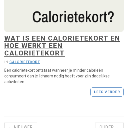
a
r
t
p
a
g
i
WAT IS EEN CALORIETEKORT EN
n
HOE WERKT EEN
a
CALORIETEKORT
IN
CALORIETEKORT
Een calorietekort ontstaat wanneer je minder calorieën
consumeert dan je lichaam nodig heeft voor zijn dagelijkse
activiteiten.
LEES VERDER
← NIEUWER
OUDER →