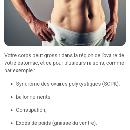
v
a
i
r
e
-
a
l
l
e
Votre corps peut grossir dans la région de l’ovaire de
r
votre estomac, et ce pour plusieurs raisons, comme
à
par exemple :
l
'
Syndrome des ovaires polykystiques (SOPK),
a
c
c
ballonnements,
u
e
Constipation,
i
l
Excès de poids (graisse du ventre),