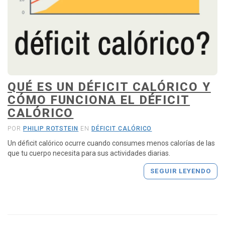
a
l
ó
r
i
c
o
-
QUÉ ES UN DÉFICIT CALÓRICO Y
I
r
CÓMO FUNCIONA EL DÉFICIT
a
CALÓRICO
l
a
POR
PHILIP ROTSTEIN
EN
DÉFICIT CALÓRICO
p
Un déficit calórico ocurre cuando consumes menos calorías de las
á
que tu cuerpo necesita para sus actividades diarias.
g
i
SEGUIR LEYENDO
n
a
d
e
i