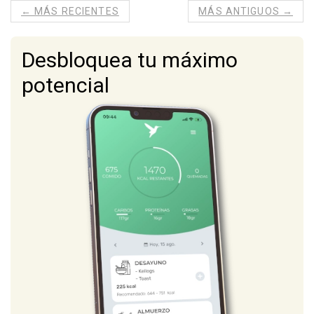
n
← MÁS RECIENTES
MÁS ANTIGUOS →
i
c
i
Desbloquea tu máximo
o
potencial