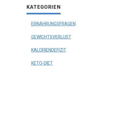
KATEGORIEN
ERNÄHRUNGSFRAGEN
GEWICHTSVERLUST
KALORIENDEFIZIT
KETO-DIET
OZEMPIC
ONTAKT
OODINSCOPE
GA
UROPE
TVIA