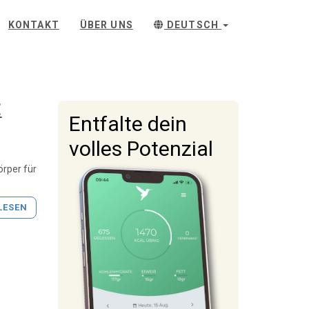
KONTAKT
ÜBER UNS
DEUTSCH
E
Entfalte dein
volles Potenzial
örper für
LESEN